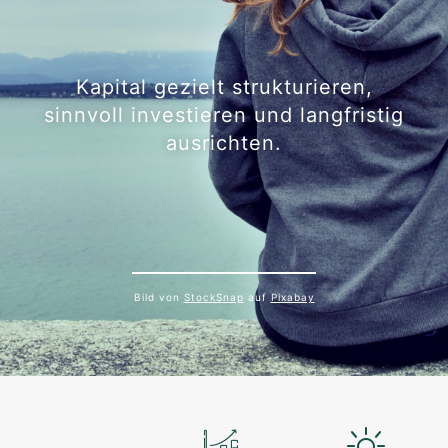
Kapital gezielt strukturieren,
sinnvoll investieren und langfristig
ausrichten.
Bild von
StockSnap
auf
Pixabay