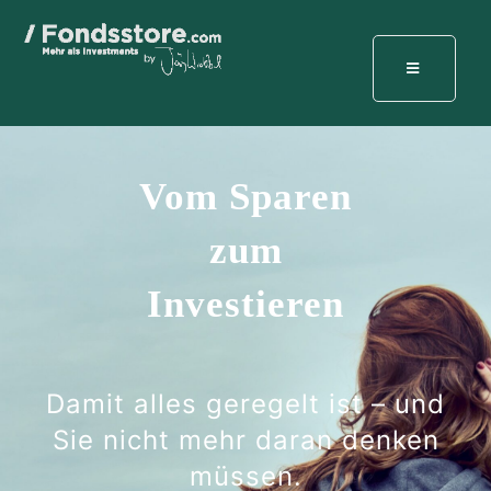
Vom Sparen
zum
Investieren
Damit alles geregelt ist – und
Sie nicht mehr daran denken
müssen.