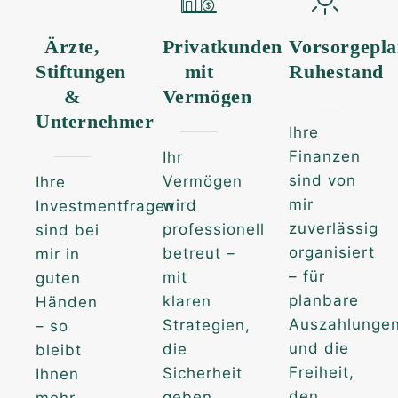
Ärzte,
Privatkunden
Vorsorgepl
Stiftungen
mit
Ruhestand
&
Vermögen
Unternehmer
Ihre
Finanzen
Ihr
sind von
Vermögen
Ihre
mir
wird
Investmentfragen
zuverlässig
professionell
sind bei
organisiert
betreut –
mir in
– für
mit
guten
planbare
klaren
Händen
Auszahlunge
Strategien,
– so
und die
die
bleibt
Freiheit,
Sicherheit
Ihnen
den
geben
mehr